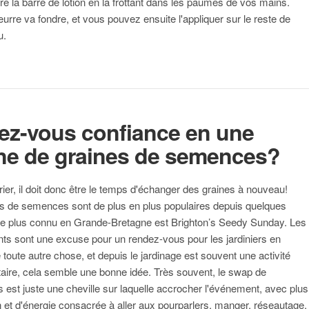
re la barre de lotion en la frottant dans les paumes de vos mains.
beurre va fondre, et vous pouvez ensuite l'appliquer sur le reste de
u.
ez-vous confiance en une
ne de graines de semences?
rier, il doit donc être le temps d'échanger des graines à nouveau!
 de semences sont de plus en plus populaires depuis quelques
e plus connu en Grande-Bretagne est Brighton’s Seedy Sunday. Les
s sont une excuse pour un rendez-vous pour les jardiniers en
toute autre chose, et depuis le jardinage est souvent une activité
litaire, cela semble une bonne idée. Très souvent, le swap de
est juste une cheville sur laquelle accrocher l'événement, avec plus
on et d'énergie consacrée à aller aux pourparlers, manger, réseautage,