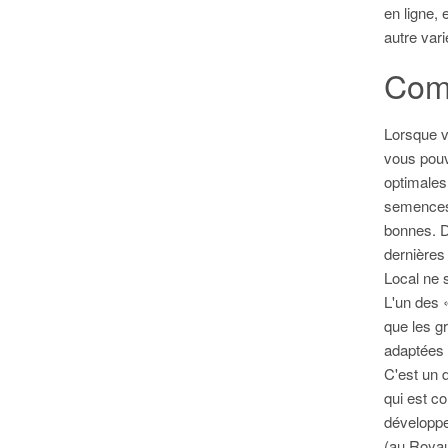
en ligne,
autre vari
Comm
Lorsque 
vous pouv
optimales
semences, 
bonnes. D
dernière
Local ne 
L'un des 
que les g
adaptées 
C'est un 
qui est c
développe
(au Royau