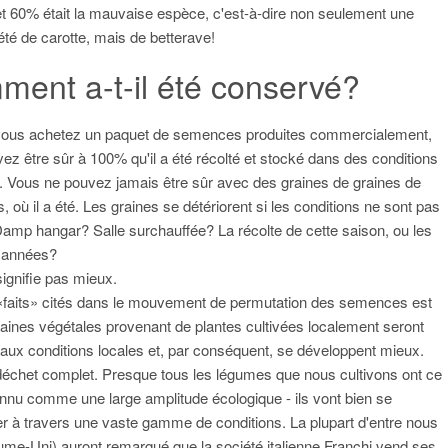
 et 60% était la mauvaise espèce, c'est-à-dire non seulement une
été de carotte, mais de betterave!
ent a-t-il été conservé?
vous achetez un paquet de semences produites commercialement,
ez être sûr à 100% qu'il a été récolté et stocké dans des conditions
. Vous ne pouvez jamais être sûr avec des graines de graines de
où il a été. Les graines se détériorent si les conditions ne sont pas
amp hangar? Salle surchauffée? La récolte de cette saison, ou les
s années?
signifie pas mieux.
«faits» cités dans le mouvement de permutation des semences est
raines végétales provenant de plantes cultivées localement seront
aux conditions locales et, par conséquent, se développent mieux.
déchet complet. Presque tous les légumes que nous cultivons ont ce
onnu comme une large amplitude écologique - ils vont bien se
r à travers une vaste gamme de conditions. La plupart d'entre nous
me-Uni) auront remarqué que la société italienne Franchi vend ses