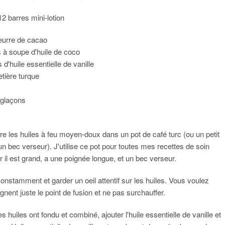
2 barres mini-lotion
eurre de cacao
s à soupe d'huile de coco
 d'huile essentielle de vanille
etière turque
 glaçons
dre les huiles à feu moyen-doux dans un pot de café turc (ou un petit
un bec verseur). J'utilise ce pot pour toutes mes recettes de soin
r il est grand, a une poignée longue, et un bec verseur.
nstamment et garder un oeil attentif sur les huiles. Vous voulez
eignent juste le point de fusion et ne pas surchauffer.
s huiles ont fondu et combiné, ajouter l'huile essentielle de vanille et