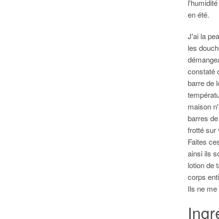
l'humidité
en été.
J'ai la pe
les douch
démangeant
constaté 
barre de l
températu
maison n'
barres de 
frotté sur
Faites ce
ainsi ils 
lotion de 
corps ent
Ils ne me 
Ingr