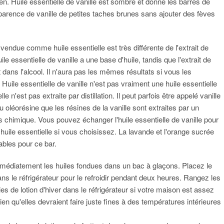
en. Huile essentielle de vanille est sombre et donne les barres de
apparence de vanille de petites taches brunes sans ajouter des fèves
.
 vendue comme huile essentielle est très différente de l'extrait de
uile essentielle de vanille a une base d'huile, tandis que l'extrait de
t dans l'alcool. Il n'aura pas les mêmes résultats si vous les
Huile essentielle de vanille n'est pas vraiment une huile essentielle
lle n'est pas extraite par distillation. Il peut parfois être appelé vanille
 oléorésine que les résines de la vanille sont extraites par un
 chimique. Vous pouvez échanger l'huile essentielle de vanille pour
huile essentielle si vous choisissez. La lavande et l'orange sucrée
ables pour ce bar.
médiatement les huiles fondues dans un bac à glaçons. Placez le
ns le réfrigérateur pour le refroidir pendant deux heures. Rangez les
ies de lotion d'hiver dans le réfrigérateur si votre maison est assez
en qu'elles devraient faire juste fines à des températures intérieures
.