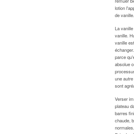
remuer bi
lotion l'
de vanille
La vanille
vanille. H
vanille es
échanger. 
parce qu'e
absolue ou
processus
une autre 
sont agré
Verser im
plateau da
barres fin
chaude, bi
normales