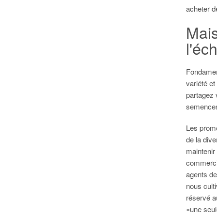
acheter de
Mais
l'éc
Fondament
variété et
partagez 
semences
Les prom
de la dive
maintenir
commerci
agents de
nous culti
réservé a
«une seule