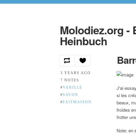
Molodiez.org - 
Heinbuch
Barr
3 YEARS AGO
7 NOTES
J'ai essa
#
VANILLE
si les cré
#
SAVON
beaux, mai
#
FAITMAISON
froides en
frotter un
Note: en é