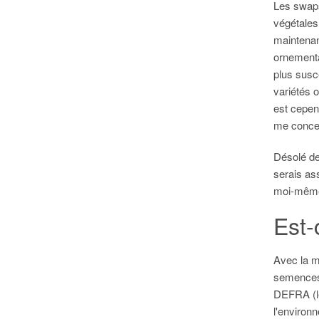
Les swaps
végétales
maintenan
ornementa
plus susc
variétés 
est cepen
me concen
Désolé de
serais a
moi-même.
Est-
Avec la me
semences.
DEFRA (le
l'environ