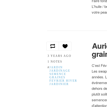
Faire fond
L'huile / 
votre pea
Auri
grai
3 YEARS AGO
1 NOTES
C’est Fév
#
JARDIN
Les swaps
JARDINAGE
SEMENCE
années. L
GRAINES
FEVRIER HIVER
événement
JARDINIER
dehors de 
plutôt so
semences 
d'attenti