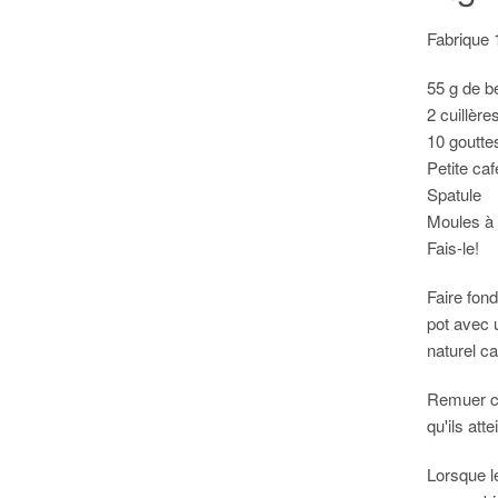
Fabrique 1
55 g de b
2 cuillère
10 gouttes
Petite caf
Spatule
Moules à
Fais-le!
Faire fon
pot avec 
naturel ca
Remuer co
qu'ils att
Lorsque le